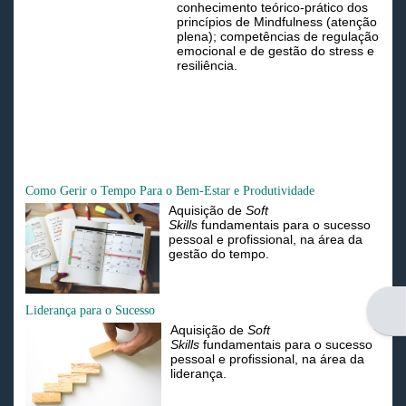
c
onhecimento teórico-prático dos
princípios de Mindfulness (atenção
plena); c
ompetências
de regulação
emocional e de gestão do stress e
resiliência.
Como Gerir o Tempo Para o Bem-Estar e Produtividade
Aquisição de
Soft
Skills
fundamentais para o sucesso
pessoal e profissional, na área da
gestão do tempo.
Open
Liderança para o Sucesso
Aquisição de
Soft
Skills
fundamentais para o sucesso
pessoal e profissional, na área da
liderança.