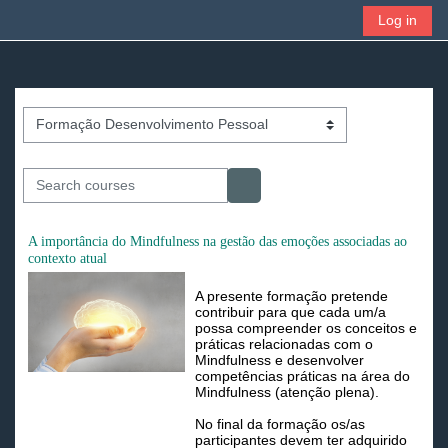
Skip to main content
Log in
Side panel
Toggle search i
Course categories
Search courses
Search courses
A importância do Mindfulness na gestão das emoções associadas ao
contexto atual
A presente formação pretende
contribuir para que cada um/a
possa compreender os conceitos e
práticas relacionadas com o
Mindfulness e d
esenvolver
competências práticas na área do
Mindfulness (atenção plena).
No final da formação os/as
participantes devem ter adquirido